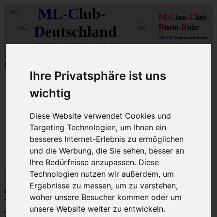
ML
-
C
lub-
M
C
C
-
-
lass-
lub
R
R
D
eutschland
hein-
uhr
MLCD
Regionalbereich
Der
Mercedes M-Klasse Club!
Rhein/Ruhr
10 aus 27
MLCD
-M-Klassen in
Grün
...mehr...
Ihre Privatsphäre ist uns
Schnellzugriff
wichtig
Ungelesene
MLCD-Ausstellung
Forennutzer
Diese Website verwendet Cookies und
FAQ
Targeting Technologien, um Ihnen ein
besseres Internet-Erlebnis zu ermöglichen
MLCD-Seiten
MLCD-Foren-Übersicht
M-Klasse-Foren
W163 W164 W166 V167
Themen für alle(s)
M-Klasse(n)
und die Werbung, die Sie sehen, besser an
Verbrauch
W164 Verbrauch
Ihre Bedürfnisse anzupassen. Diese
Technologien nutzen wir außerdem, um
Ergebnisse zu messen, um zu verstehen,
W164 Verbrauch
woher unsere Besucher kommen oder um
unsere Website weiter zu entwickeln.
7 Themen • Seite
1
von
1