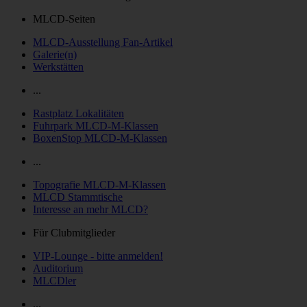
MLCD-Seiten
MLCD-Ausstellung Fan-Artikel
Galerie(n)
Werkstätten
...
Rastplatz Lokalitäten
Fuhrpark MLCD-M-Klassen
BoxenStop MLCD-M-Klassen
...
Topografie MLCD-M-Klassen
MLCD Stammtische
Interesse an mehr MLCD?
Für Clubmitglieder
VIP-Lounge - bitte anmelden!
Auditorium
MLCDler
...