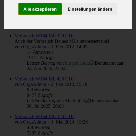
Themen
Alle akzeptieren
Einstellungen ändern
Antworten
Zugriffe
Letzter Beitrag
Verbrauch W164 ML 320 CDI
Auch der Verbrauch Deines MLs interessiert uns!
von
OrgaAdmin
»
1. Feb 2012, 14:05
14
Antworten
19111
Zugriffe
Letzter Beitrag
von
burgenlandla
24. Apr 2026, 22:34
Verbrauch W164 ML 420 CDI
von
OrgaAdmin
»
2. Feb 2012, 15:19
6
Antworten
8477
Zugriffe
Letzter Beitrag
von
Martin425
30. Jul 2025, 20:08
Verbrauch W164 ML 350 CDI
von
OrgaAdmin
»
1. Mai 2014, 19:26
4
Antworten
7287
Zugriffe