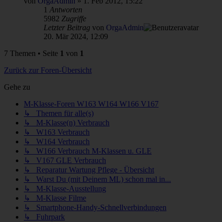
von
OrgaAdmin
»
1. Feb 2012, 15:22
1
Antworten
5982
Zugriffe
Letzter Beitrag
von
OrgaAdmin
20. Mär 2024, 12:09
7 Themen • Seite
1
von
1
Zurück zur Foren-Übersicht
Gehe zu
M-Klasse-Foren W163 W164 W166 V167
↳ Themen für alle(s)
↳ M-Klasse(n) Verbrauch
↳ W163 Verbrauch
↳ W164 Verbrauch
↳ W166 Verbrauch M-Klassen u. GLE
↳ V167 GLE Verbrauch
↳ Reparatur Wartung Pflege - Übersicht
↳ Warst Du (mit Deinem ML) schon mal in...
↳ M-Klasse-Ausstellung
↳ M-Klasse Filme
↳ Smartphone-Handy-Schnellverbindungen
↳ Fuhrpark