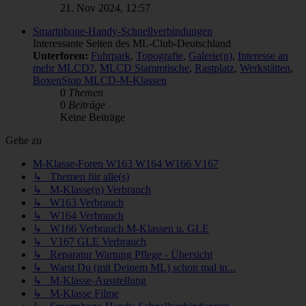
21. Nov 2024, 12:57
Smartphone-Handy-Schnellverbindungen
Interessante Seiten des ML-Club-Deutschland
Unterforen:
Fuhrpark
,
Topografie
,
Galerie(n)
,
Interesse an
mehr MLCD?
,
MLCD Stammtische
,
Rastplatz
,
Werkstätten
,
BoxenStop MLCD-M-Klassen
0
Themen
0
Beiträge
Keine Beiträge
Gehe zu
M-Klasse-Foren W163 W164 W166 V167
↳ Themen für alle(s)
↳ M-Klasse(n) Verbrauch
↳ W163 Verbrauch
↳ W164 Verbrauch
↳ W166 Verbrauch M-Klassen u. GLE
↳ V167 GLE Verbrauch
↳ Reparatur Wartung Pflege - Übersicht
↳ Warst Du (mit Deinem ML) schon mal in...
↳ M-Klasse-Ausstellung
↳ M-Klasse Filme