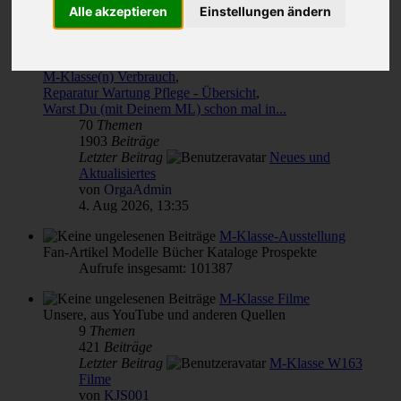
Alle akzeptieren
Einstellungen ändern
Themen für alle(s)
von & für M-Klasse- und MLCD-Interessierte
Unterforen:
M-Klasse(n) Verbrauch
,
Reparatur Wartung Pflege - Übersicht
,
Warst Du (mit Deinem ML) schon mal in...
70
Themen
1903
Beiträge
Letzter Beitrag
Neues und
Aktualisiertes
von
OrgaAdmin
4. Aug 2026, 13:35
M-Klasse-Ausstellung
Fan-Artikel Modelle Bücher Kataloge Prospekte
Aufrufe insgesamt: 101387
M-Klasse Filme
Unsere, aus YouTube und anderen Quellen
9
Themen
421
Beiträge
Letzter Beitrag
M-Klasse W163
Filme
von
KJS001