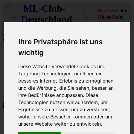
ML
-
C
lub-
M
C
C
-
-
lass-
lub
R
R
D
eutschland
hein-
uhr
MLCD
Regionalbereich
Der
Mercedes M-Klasse Club!
Rhein/Ruhr
10 unserer W164
MLCD
-M-Klassen
aus
2009
und
2010
...mehr...
Ihre Privatsphäre ist uns
Schnellzugriff
wichtig
Ungelesene
MLCD-Ausstellung
Diese Website verwendet Cookies und
Forennutzer
Targeting Technologien, um Ihnen ein
FAQ
besseres Internet-Erlebnis zu ermöglichen
MLCD-Seiten
MLCD-Foren-Übersicht
M-Klasse-Foren
und die Werbung, die Sie sehen, besser an
W163 W164 W166 V167
Ihre Bedürfnisse anzupassen. Diese
Technologien nutzen wir außerdem, um
M-Klasse-Foren W163 W164 W166 V167
Ergebnisse zu messen, um zu verstehen,
woher unsere Besucher kommen oder um
Forum
Themen
unsere Website weiter zu entwickeln.
Beiträge
Letzter Beitrag