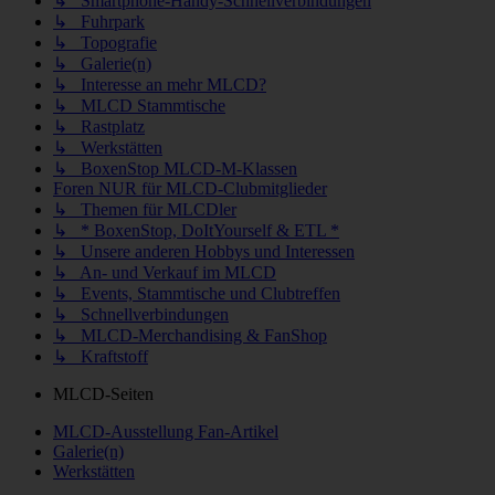
↳ Smartphone-Handy-Schnellverbindungen
↳ Fuhrpark
↳ Topografie
↳ Galerie(n)
↳ Interesse an mehr MLCD?
↳ MLCD Stammtische
↳ Rastplatz
↳ Werkstätten
↳ BoxenStop MLCD-M-Klassen
Foren NUR für MLCD-Clubmitglieder
↳ Themen für MLCDler
↳ * BoxenStop, DoItYourself & ETL *
↳ Unsere anderen Hobbys und Interessen
↳ An- und Verkauf im MLCD
↳ Events, Stammtische und Clubtreffen
↳ Schnellverbindungen
↳ MLCD-Merchandising & FanShop
↳ Kraftstoff
MLCD-Seiten
MLCD-Ausstellung Fan-Artikel
Galerie(n)
Werkstätten