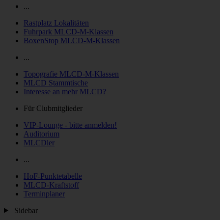
...
Rastplatz Lokalitäten
Fuhrpark MLCD-M-Klassen
BoxenStop MLCD-M-Klassen
...
Topografie MLCD-M-Klassen
MLCD Stammtische
Interesse an mehr MLCD?
Für Clubmitglieder
VIP-Lounge - bitte anmelden!
Auditorium
MLCDler
...
HoF-Punktetabelle
MLCD-Kraftstoff
Terminplaner
Sidebar