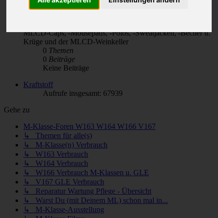
MLCD-Merchandising & FanShop
Der M-Klasse(n)-FanShop & die feinen MLCD-Sachen:
MLCD-Caps, -Mousepads, -Polos, -Sweatjacken, -Becher u.
Krüge und der MLCD-Weinkeller
0
Themen
0
Beiträge
Keine Beiträge
Kraftstoff
Aufrufe insgesamt: 67939
Gehe zu
M-Klasse-Foren W163 W164 W166 V167
↳ Themen für alle(s)
↳ M-Klasse(n) Verbrauch
↳ W163 Verbrauch
↳ W164 Verbrauch
↳ W166 Verbrauch M-Klassen u. GLE
↳ V167 GLE Verbrauch
↳ Reparatur Wartung Pflege - Übersicht
↳ Warst Du (mit Deinem ML) schon mal in...
↳ M-Klasse-Ausstellung