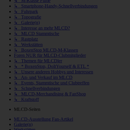
↳ M-Klasse Filme
↳ Smartphone-Handy-Schnellverbindungen
↳ Fuhrpark
↳ Topografie
↳ Galerie(n)
↳ Interesse an mehr MLCD?
↳ MLCD Stammtische
↳ Rastplatz
↳ Werkstätten
↳ BoxenStop MLCD-M-Klassen
Foren NUR für MLCD-Clubmitglieder
↳ Themen für MLCDler
↳ * BoxenStop, DoItYourself & ETL *
↳ Unsere anderen Hobbys und Interessen
↳ An- und Verkauf im MLCD
↳ Events, Stammtische und Clubtreffen
↳ Schnellverbindungen
↳ MLCD-Merchandising & FanShop
↳ Kraftstoff
MLCD-Seiten
MLCD-Ausstellung Fan-Artikel
Galerie(n)
Werkstätten