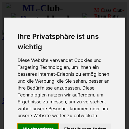
ML
-
C
lub-
M
C
C
-
-
lass-
lub
R
R
D
eutschland
hein-
uhr
MLCD
Regionalbereich
Der
Mercedes M-Klasse Club!
Rhein/Ruhr
Ihre Privatsphäre ist uns
12 aus mehr als 170
Schwarzfahrer
-MLCD-M-Klassen :-)
...mehr..
wichtig
Schnellzugriff
Ungelesene
Diese Website verwendet Cookies und
MLCD-Ausstellung
Targeting Technologien, um Ihnen ein
Forennutzer
FAQ
besseres Internet-Erlebnis zu ermöglichen
und die Werbung, die Sie sehen, besser an
MLCD-Seiten
MLCD-Foren-Übersicht
Foren NUR für
Ihre Bedürfnisse anzupassen. Diese
MLCD-Clubmitglieder
Schnellverbindungen
Technologien nutzen wir außerdem, um
Schnellverbindungen
Ergebnisse zu messen, um zu verstehen,
woher unsere Besucher kommen oder um
Forum
unsere Website weiter zu entwickeln.
Themen
Beiträge
Letzter Beitrag
Alle akzeptieren
Einstellungen ändern