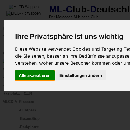
ML
-
C
lub-
D
eutsch
Der
Mercedes M-Klasse Club!
Parkplätze
MLCD-M-Klassen - 
Start
des
MLCD
Ihre Privatsphäre ist uns wichtig
Zuletzt aktualisiert:
07. April 2
DerClub
Eine aktuelle Übersicht.
Foren...
MLCDler mit Clubkennzeichen
und Forennutzer
Diese Website verwendet Cookies und Targeting Tec
FanArtikel...
die Sie sehen, besser an Ihre Bedürfnisse anzupas
verstehen, woher unsere Besucher kommen oder um 
Alle akzeptieren
Einstellungen ändern
Galerie(n)...
Werkstätten... (114)
Rastplatz... (110)
MLCD-M-Klassen:
-Fuhrpark
-BoxenStop
-Parkplätze